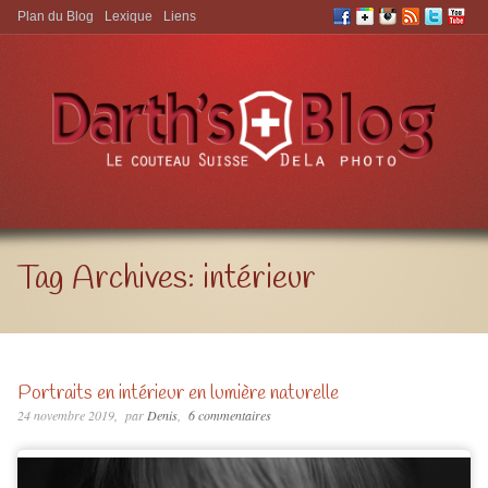
Plan du Blog
Lexique
Liens
Aller à:
Tag Archives:
intérieur
Portraits en intérieur en lumière naturelle
24 novembre 2019
par
Denis
6 commentaires