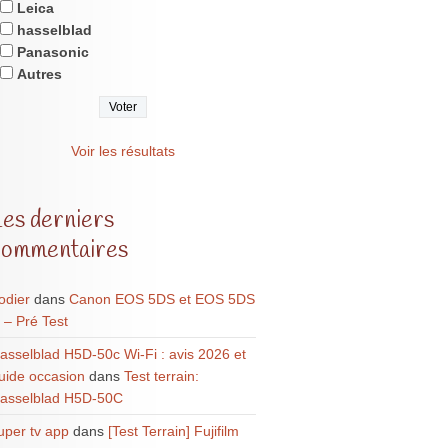
Leica
hasselblad
Panasonic
Autres
Voir les résultats
Les derniers
commentaires
odier
dans
Canon EOS 5DS et EOS 5DS
 – Pré Test
asselblad H5D-50c Wi-Fi : avis 2026 et
uide occasion
dans
Test terrain:
asselblad H5D-50C
uper tv app
dans
[Test Terrain] Fujifilm