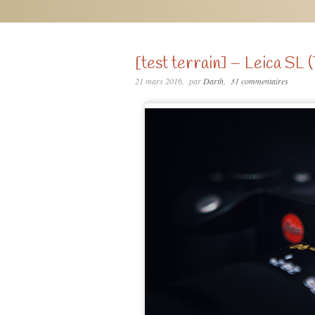
[test terrain] – Leica SL 
21 mars 2016
par
Darth
31 commentaires