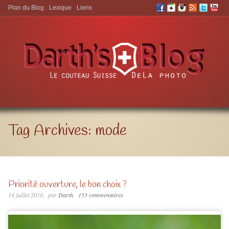
Plan du Blog
Lexique
Liens
Aller à:
Tag Archives:
mode
Priorité ouverture, le bon choix ?
14 juillet 2010
par
Darth
153 commentaires