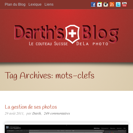
Plan du Blog
Lexique
Liens
Aller à:
Tag Archives:
mots-clefs
La gestion de ses photos
29 août 2011
par
Darth
249 commentaires