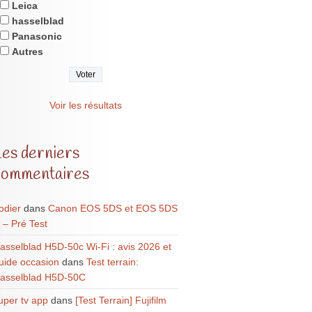
Leica
hasselblad
Panasonic
Autres
Voir les résultats
Les derniers
commentaires
odier
dans
Canon EOS 5DS et EOS 5DS
 – Pré Test
asselblad H5D-50c Wi-Fi : avis 2026 et
uide occasion
dans
Test terrain:
asselblad H5D-50C
uper tv app
dans
[Test Terrain] Fujifilm