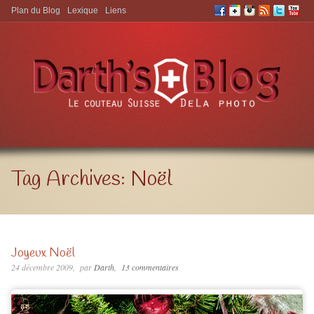
Plan du Blog
Lexique
Liens
Aller à:
Tag Archives:
Noël
Joyeux Noël
24 décembre 2009
par
Darth
13 commentaires