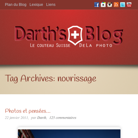
Plan du Blog
Lexique
Liens
Aller à:
Tag Archives:
nourissage
Photos et pensées…
22 janvier 2011
par
Darth
125 commentaires