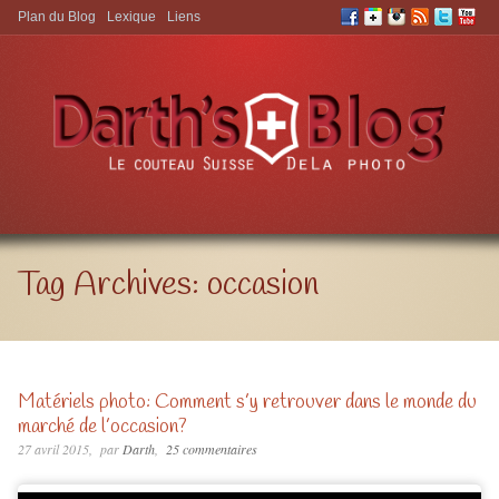
Plan du Blog
Lexique
Liens
Aller à:
Tag Archives:
occasion
Matériels photo: Comment s’y retrouver dans le monde du
marché de l’occasion?
27 avril 2015
par
Darth
25 commentaires