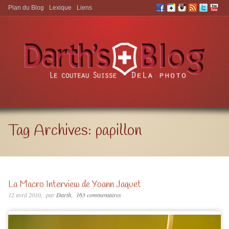
Plan du Blog
Lexique
Liens
Aller à:
Tag Archives:
papillon
La Macro Interview de Yoann Jaquet
12 avril 2010
par
Darth
163 commentaires