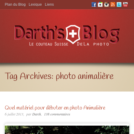
Plan du Blog
Lexique
Liens
Aller à:
Tag Archives:
photo animalière
Quel matériel pour débuter en photo Animalière
6 juillet 2013
par
Darth
138 commentaires