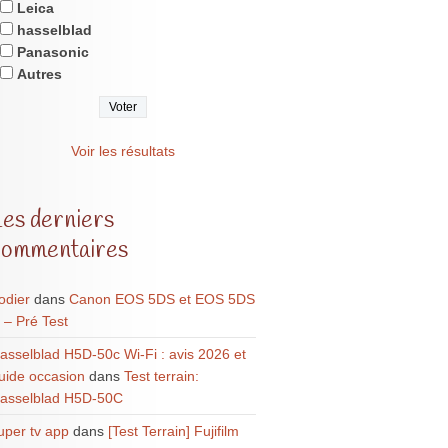
Leica
hasselblad
Panasonic
Autres
Voir les résultats
Les derniers
commentaires
odier
dans
Canon EOS 5DS et EOS 5DS
 – Pré Test
asselblad H5D-50c Wi-Fi : avis 2026 et
uide occasion
dans
Test terrain:
asselblad H5D-50C
uper tv app
dans
[Test Terrain] Fujifilm