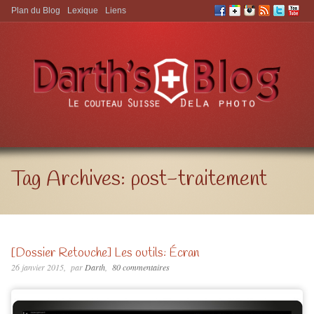
Plan du Blog
Lexique
Liens
Aller à:
Tag Archives:
post-traitement
[Dossier Retouche] Les outils: Écran
26 janvier 2015
par
Darth
80 commentaires