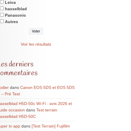
Leica
hasselblad
Panasonic
Autres
Voir les résultats
Les derniers
commentaires
odier
dans
Canon EOS 5DS et EOS 5DS
 – Pré Test
asselblad H5D-50c Wi-Fi : avis 2026 et
uide occasion
dans
Test terrain:
asselblad H5D-50C
uper tv app
dans
[Test Terrain] Fujifilm