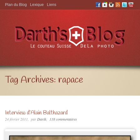
Plan du Blog
Lexique
Liens
Aller à:
Tag Archives:
rapace
Interview d’Alain Balthazard
24 février 2011
par
Darth
118 commentaires