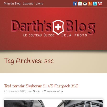
Plan du Blog
Lexique
Liens
Aller à:
Tag Archives:
sac
Test terrain: Skyborne 51 VS Fastpack 350
11 septembre 2012
par
Darth
128 commentaires