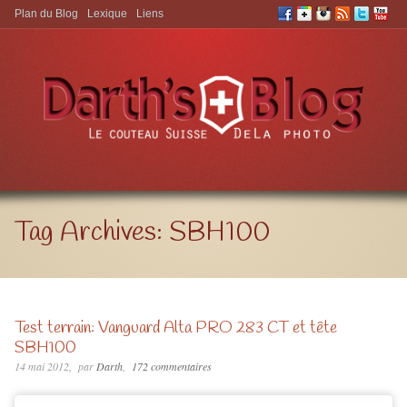
Plan du Blog
Lexique
Liens
Aller à:
Tag Archives:
SBH100
Test terrain: Vanguard Alta PRO 283 CT et tête
SBH100
14 mai 2012
par
Darth
172 commentaires