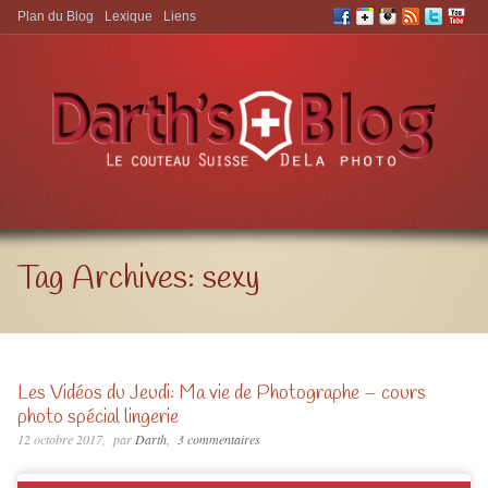
Plan du Blog
Lexique
Liens
Aller à:
Tag Archives:
sexy
Les Vidéos du Jeudi: Ma vie de Photographe – cours
photo spécial lingerie
12 octobre 2017
par
Darth
3 commentaires