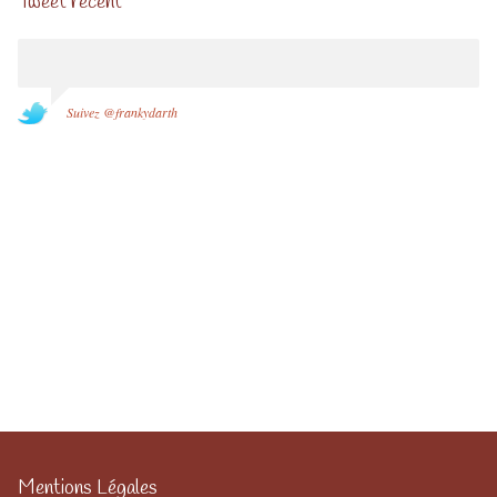
Tweet récent
Suivez @frankydarth
Mentions Légales