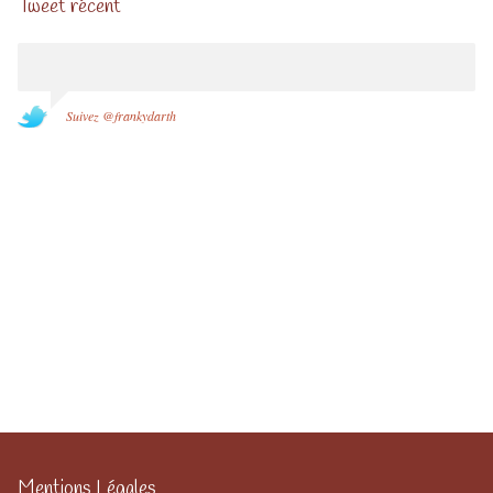
Tweet récent
Suivez @frankydarth
Mentions Légales