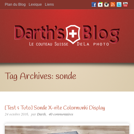
Plan du Blog
Lexique
Liens
Aller à:
Tag Archives:
sonde
[Test & Tuto] Sonde X-rite Colormunki Display
24 octobre 2016
par
Darth
40 commentaires