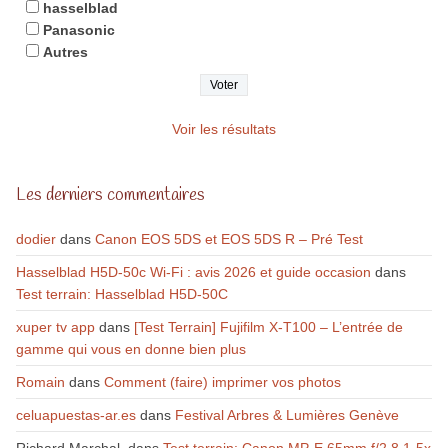
hasselblad
Panasonic
Autres
Voir les résultats
Les derniers commentaires
dodier
dans
Canon EOS 5DS et EOS 5DS R – Pré Test
Hasselblad H5D-50c Wi-Fi : avis 2026 et guide occasion
dans
Test terrain: Hasselblad H5D-50C
xuper tv app
dans
[Test Terrain] Fujifilm X-T100 – L’entrée de
gamme qui vous en donne bien plus
Romain
dans
Comment (faire) imprimer vos photos
celuapuestas-ar.es
dans
Festival Arbres & Lumières Genève
Richard Marchal.
dans
Test terrain: Canon MP-E 65mm f/2.8 1-5x