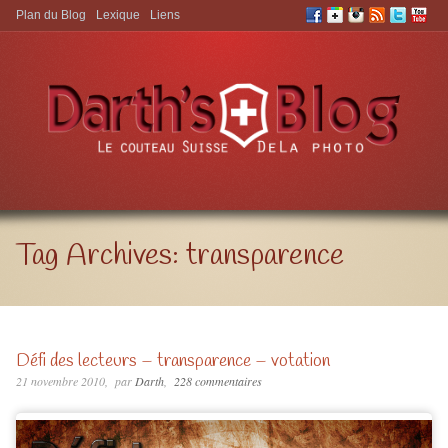
Plan du Blog
Lexique
Liens
Aller à:
Tag Archives:
transparence
Défi des lecteurs – transparence – votation
21 novembre 2010
par
Darth
228 commentaires