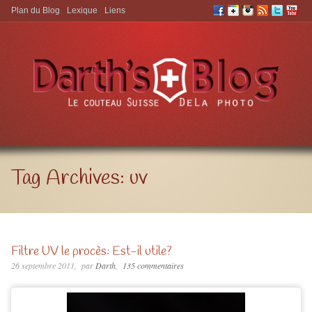
Plan du Blog
Lexique
Liens
Aller à:
Tag Archives:
uv
Filtre UV le procès: Est-il utile?
26 septembre 2011
par
Darth
135 commentaires