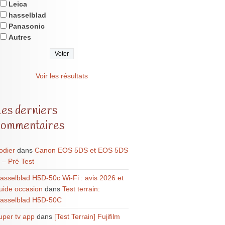
Leica
hasselblad
Panasonic
Autres
Voir les résultats
Les derniers
commentaires
odier
dans
Canon EOS 5DS et EOS 5DS
 – Pré Test
asselblad H5D-50c Wi-Fi : avis 2026 et
uide occasion
dans
Test terrain:
asselblad H5D-50C
uper tv app
dans
[Test Terrain] Fujifilm