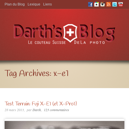
Plan du Blog
Lexique
Liens
Aller à:
Tag Archives:
x-e1
Test Terrain: Fuji X-E1 (et X-Pro1)
28 mars 2013
par
Darth
123 commentaires