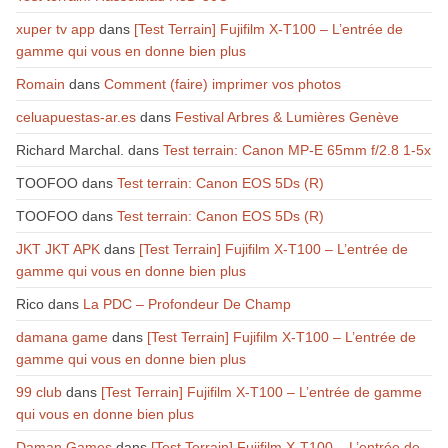
xuper tv app
dans
[Test Terrain] Fujifilm X-T100 – L’entrée de
gamme qui vous en donne bien plus
Romain
dans
Comment (faire) imprimer vos photos
celuapuestas-ar.es
dans
Festival Arbres & Lumières Genève
Richard Marchal.
dans
Test terrain: Canon MP-E 65mm f/2.8 1-5x
TOOFOO
dans
Test terrain: Canon EOS 5Ds (R)
TOOFOO
dans
Test terrain: Canon EOS 5Ds (R)
JKT JKT APK
dans
[Test Terrain] Fujifilm X-T100 – L’entrée de
gamme qui vous en donne bien plus
Rico
dans
La PDC – Profondeur De Champ
damana game
dans
[Test Terrain] Fujifilm X-T100 – L’entrée de
gamme qui vous en donne bien plus
99 club
dans
[Test Terrain] Fujifilm X-T100 – L’entrée de gamme
qui vous en donne bien plus
Daman Games
dans
[Test Terrain] Fujifilm X-T100 – L’entrée de