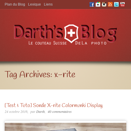
Plan du Blog
Lexique
Liens
Aller à:
Tag Archives:
x-rite
[Test & Tuto] Sonde X-rite Colormunki Display
24 octobre 2016
par
Darth
40 commentaires