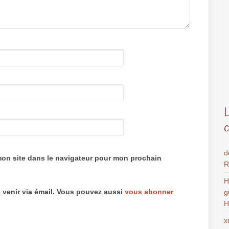
d
mon site dans le navigateur pour mon prochain
R
H
 venir via émail. Vous pouvez aussi
vous abonner
g
H
x