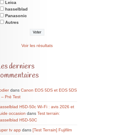
Leica
hasselblad
Panasonic
Autres
Voir les résultats
Les derniers
commentaires
odier
dans
Canon EOS 5DS et EOS 5DS
 – Pré Test
asselblad H5D-50c Wi-Fi : avis 2026 et
uide occasion
dans
Test terrain:
asselblad H5D-50C
uper tv app
dans
[Test Terrain] Fujifilm