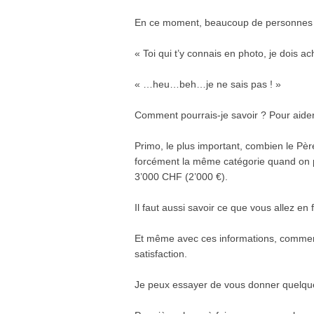
En ce moment, beaucoup de personnes 
« Toi qui t’y connais en photo, je dois 
« …heu…beh…je ne sais pas ! »
Comment pourrais-je savoir ? Pour aider à
Primo, le plus important, combien le Pè
forcément la même catégorie quand on 
3’000 CHF (2’000 €).
Il faut aussi savoir ce que vous allez en
Et même avec ces informations, comment
satisfaction.
Je peux essayer de vous donner quelq