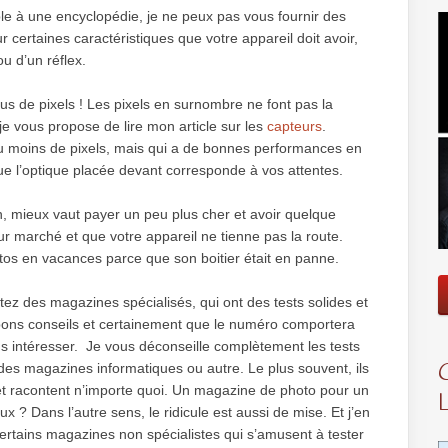
mble à une encyclopédie, je ne peux pas vous fournir des
r certaines caractéristiques que votre appareil doit avoir,
ou d’un réflex.
lus de pixels ! Les pixels en surnombre ne font pas la
je vous propose de lire mon article sur les
capteurs
.
peu moins de pixels, mais qui a de bonnes performances en
ue l’optique placée devant corresponde à vos attentes.
n, mieux vaut payer un peu plus cher et avoir quelque
ur marché et que votre appareil ne tienne pas la route.
tos en vacances parce que son boitier était en panne.
tez des magazines spécialisés, qui ont des tests solides et
 bons conseils et certainement que le numéro comportera
us intéresser. Je vous déconseille complètement les tests
des magazines informatiques ou autre. Le plus souvent, ils
et racontent n’importe quoi. Un magazine de photo pour un
ux ? Dans l’autre sens, le ridicule est aussi de mise. Et j’en
certains magazines non spécialistes qui s’amusent à tester