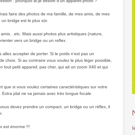
estion : pourquoi ai-je besoin d’un appareil photo ?
drais faire des photos de ma famille, de mes amis, de mes
n bridge est le plus sûr.
, amis…etc. Mais aussi photos plus artistiques (nature,
orienter vers un bridge ou un reflex.
allez accepter de porter. Si le poids n’est pas un
e choix. Si au contraire vous voulez le plus léger possible,
n tout petit appareil, pas cher, qui ait un zoom X40 et qui
ont que si vous voulez certaines caractéristiques sur votre
s. Extra plat ne va jamais avec très longue focale.
vous devez prendre un compact, un bridge ou un réflex, il
r.
oix est énorme !!!
I