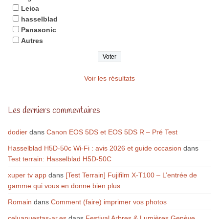
Leica
hasselblad
Panasonic
Autres
Voir les résultats
Les derniers commentaires
dodier
dans
Canon EOS 5DS et EOS 5DS R – Pré Test
Hasselblad H5D-50c Wi-Fi : avis 2026 et guide occasion
dans
Test terrain: Hasselblad H5D-50C
xuper tv app
dans
[Test Terrain] Fujifilm X-T100 – L’entrée de
gamme qui vous en donne bien plus
Romain
dans
Comment (faire) imprimer vos photos
celuapuestas-ar.es
dans
Festival Arbres & Lumières Genève