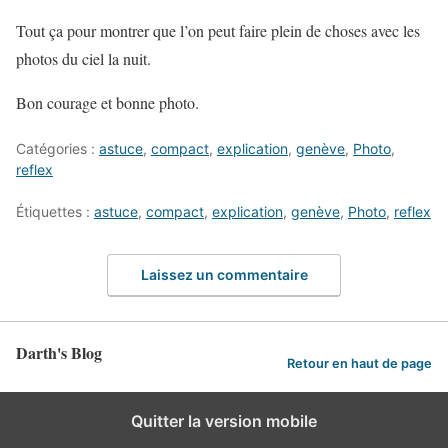
Tout ça pour montrer que l’on peut faire plein de choses avec les
photos du ciel la nuit.
Bon courage et bonne photo.
Catégories :
astuce
,
compact
,
explication
,
genève
,
Photo
,
reflex
Étiquettes :
astuce
,
compact
,
explication
,
genève
,
Photo
,
reflex
Laissez un commentaire
Darth's Blog
Retour en haut de page
Quitter la version mobile