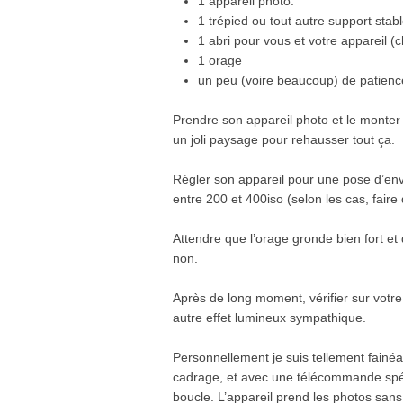
1 appareil photo.
1 trépied ou tout autre support stab
1 abri pour vous et votre appareil (c
1 orage
un peu (voire beaucoup) de patienc
Prendre son appareil photo et le monter 
un joli paysage pour rehausser tout ça.
Régler son appareil pour une pose d’envi
entre 200 et 400iso (selon les cas, faire
Attendre que l’orage gronde bien fort et 
non.
Après de long moment, vérifier sur votre o
autre effet lumineux sympathique.
Personnellement je suis tellement fainéa
cadrage, et avec une télécommande spéc
boucle. L’appareil prend les photos san