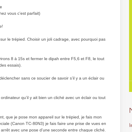
le
hez vous c’est parfait)
e!
sur le trépied. Choisir un joli cadrage, avec pourquoi pas
rons 8 à 15s et fermer le dipah entre F5,6 et F8, le tout
 des essais).
déclencher sans ce soucier de savoir s’il y a un éclair ou
rdinateur qu’il y ait bien un cliché avec un éclair ou tout
nt, que je pose mon appareil sur le trépied, je fais mon
iale (Canon TC-80N3) je fais faire une prise de vues en
I
s arrêt avec une pose d’une seconde entre chaque cliché.