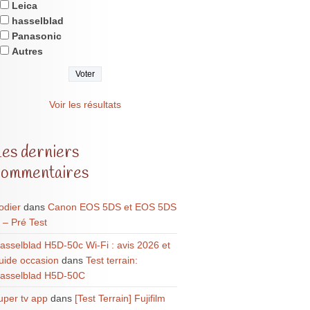
Leica
hasselblad
Panasonic
Autres
Voir les résultats
Les derniers
commentaires
odier
dans
Canon EOS 5DS et EOS 5DS
 – Pré Test
asselblad H5D-50c Wi-Fi : avis 2026 et
uide occasion
dans
Test terrain:
asselblad H5D-50C
uper tv app
dans
[Test Terrain] Fujifilm