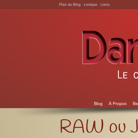
Plan du Blog
Lexique
Liens
Aller à:
Blog
À Propos
Be
RAW ou 