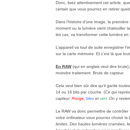
Donc, lisez attentivement cet article, q
certain que vous pourrez en retirer que
Dans l’histoire d’une image, la première 
moment ou la lumière vient chatouiller l
les cas, va transformer cette lumière e
L’appareil va tout de suite enregistrer l
sur la carte mémoire. Et c’est là que tou
En RAW
(qui en anglais veut dire brute),
moindre traitement. Brute de capteur.
Cela veut bien sûr dire qu’il garde toute
14 ou 16 bits par couche. (
Ce qui repré
capteur.
Rouge
,
bleu
et
vert
. On y revie
Le RAW va donc permettre de contrôler t
votre ordinateur vous pourrez choisir la 
limites. Des hautes lumières cramées, l