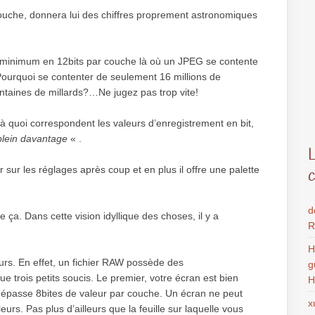
ouche, donnera lui des chiffres proprement astronomiques
 minimum en 12bits par couche là où un JPEG se contente
! Pourquoi se contenter de seulement 16 millions de
ntaines de millards?…Ne jugez pas trop vite!
 quoi correspondent les valeurs d’enregistrement en bit,
plein davantage
« .
ir sur les réglages après coup et en plus il offre une palette
d
ue ça. Dans cette vision idyllique des choses, il y a
R
H
rs. En effet, un fichier RAW possède des
g
que trois petits soucis. Le premier, votre écran est bien
H
dépasse 8bites de valeur par couche. Un écran ne peut
x
eurs. Pas plus d’ailleurs que la feuille sur laquelle vous