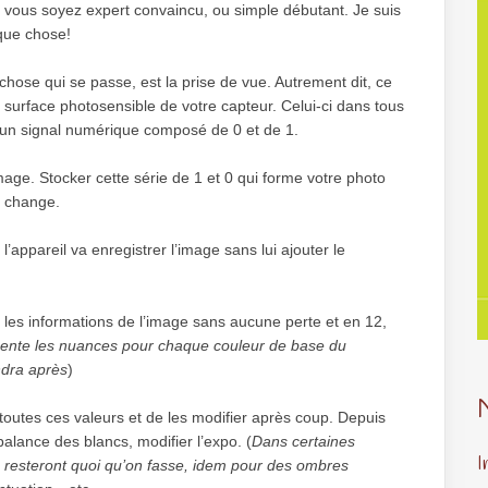
ue vous soyez expert convaincu, ou simple débutant. Je suis
lque chose!
chose qui se passe, est la prise de vue. Autrement dit, ce
a surface photosensible de votre capteur. Celui-ci dans tous
n un signal numérique composé de 0 et de 1.
’image. Stocker cette série de 1 et 0 qui forme votre photo
t change.
 l’appareil va enregistrer l’image sans lui ajouter le
s les informations de l’image sans aucune perte et en 12,
sente les nuances pour chaque couleur de base du
ndra après
)
outes ces valeurs et de les modifier après coup. Depuis
balance des blancs, modifier l’expo. (
Dans certaines
I
e resteront quoi qu’on fasse, idem pour des ombres