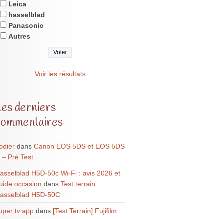
Leica
hasselblad
Panasonic
Autres
Voir les résultats
Les derniers
commentaires
odier
dans
Canon EOS 5DS et EOS 5DS
 – Pré Test
asselblad H5D-50c Wi-Fi : avis 2026 et
uide occasion
dans
Test terrain:
asselblad H5D-50C
uper tv app
dans
[Test Terrain] Fujifilm