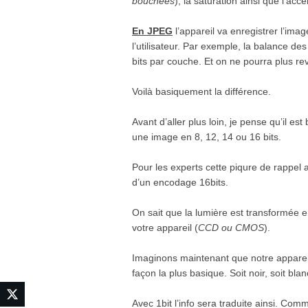
bouchées
), la saturation ainsi que l’ac
En JPEG
l’appareil va enregistrer l’ima
l’utilisateur. Par exemple, la balance des
bits par couche. Et on ne pourra plus re
Voilà basiquement la différence.
Avant d’aller plus loin, je pense qu’il es
une image en 8, 12, 14 ou 16 bits.
Pour les experts cette piqure de rappel a
d’un encodage 16bits.
On sait que la lumière est transformée e
votre appareil (
CCD ou CMOS
).
Imaginons maintenant que notre appareil
façon la plus basique. Soit noir, soit bl
Avec 1bit l’info sera traduite ainsi. Comm