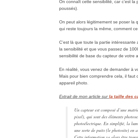
On connaît cette sensibilité, car c’est l
poussés).
On peut alors légitimement se poser la q
qui reste toujours la même, comment ce f
C’est là que toute la partie intéressante
la sensibilité et que vous passez de 1
sensibilité de base du capteur de votre a
En réalité, vous venez de demander à votr
Mais pour bien comprendre cela, il faut
appareil photo.
Extrait de mon article sur
la taille des 
Un capteur est composé d’une matric
pixel), qui sont des éléments photos
photoélectrique. En simplifié, la lu
une sorte de puits (le photosite) en 
Cette information va alors être tran