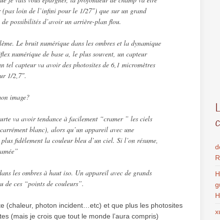
 (pas loin de l’infini pour le 1/27″) que sur un grand
 de possibilités d’avoir un arrière-plan flou.
blème. Le bruit numérique dans les ombres et la dynamique
flex numérique de base a, le plus souvent, un capteur
n tel capteur va avoir des photosites de 6,1 micromètres
ur 1/2,7″.
mon image?
rte va avoir tendance à facilement “cramer ” les ciels
e carrément blanc), alors qu’un appareil avec une
 plus fidèlement la couleur bleu d’un ciel. Si l’on résume,
d
cramée”
R
 dans les ombres à haut iso. Un appareil avec de grands
H
eu de ces “points de couleurs”.
g
H
site (chaleur, photon incident…etc) et que plus les photosites
x
ites (mais je crois que tout le monde l’aura compris)