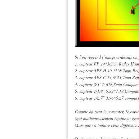
Si l’on reprend l’image ci-dessus on 
1. capteur FF 24*36mm Reflex Hau
2. capteur APS-H 19,1*28,7mm Rel
3. capteur APS-C 15,6*23,7mm Refle
4. capteur 2/3″ 6,6*8,8mm Compact
5. capteur 1/1,8″ 5,32*7,18 Compac
6. capteur 1/2,7″ 3,96*5,27 compac
Comme on peut le constater, le capte
(qui malheureusement équipe la gra
Mais que va induire cette différence 
Déjà, par un phénomène d’optique qu