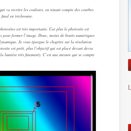
 qui va recréer les couleurs, en tenant compte des courbes
 final en trichromie.
 photosites est très importante. Car plus le photosite est
ons pour former l’image. Donc, moins de bruits numériques
ynamique. Je vous épargne le chapitre sur la résolution
tosite est petit, plus l’objectif qui est placé devant devra
 la lumière très finement). C’est une mesure qui se compte