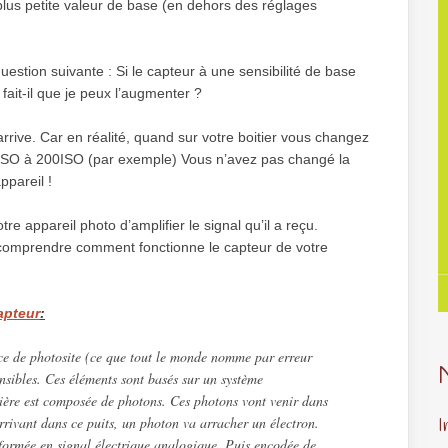
a plus petite valeur de base (en dehors des réglages
uestion suivante : Si le capteur à une sensibilité de base
ait-il que je peux l’augmenter ?
 arrive. Car en réalité, quand sur votre boitier vous changez
00ISO à 200ISO (par exemple) Vous n’avez pas changé la
ppareil !
e appareil photo d’amplifier le signal qu’il a reçu.
 comprendre comment fonctionne le capteur de votre
capteur
:
e de photosite (ce que tout le monde nomme par erreur
ensibles. Ces éléments sont basés sur un système
mière est composée de photons. Ces photons vont venir dans
arrivant dans ce puits, un photon va arracher un électron.
I
sformée en signal électrique analogique. Puis encodée de