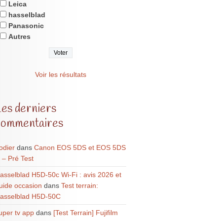
Leica
hasselblad
Panasonic
Autres
Voir les résultats
Les derniers
commentaires
odier
dans
Canon EOS 5DS et EOS 5DS
 – Pré Test
asselblad H5D-50c Wi-Fi : avis 2026 et
uide occasion
dans
Test terrain:
asselblad H5D-50C
uper tv app
dans
[Test Terrain] Fujifilm