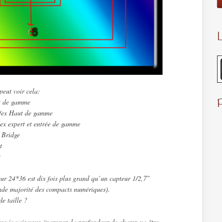
L
peut voir cela:
t de gamme
fex Haut de gamme
x expert et entrée de gamme
 Bridge
t
t
ur 24*36 est dix fois plus grand qu’un capteur 1/2,7″
nde majorité des compacts numériques).
de taille ?
e je vais vous épargner, la profondeur de champ va être