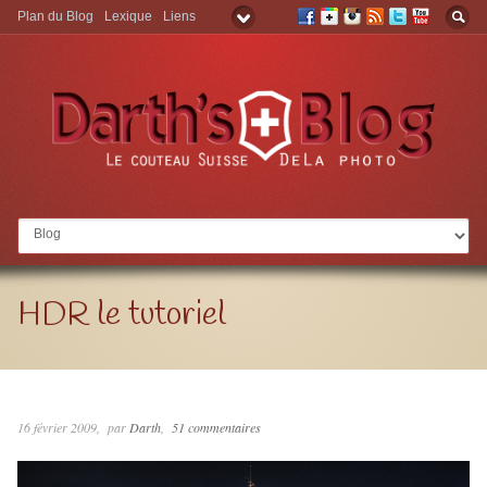
Plan du Blog
Lexique
Liens
Aller à:
HDR le tutoriel
16 février 2009
par
Darth
51 commentaires