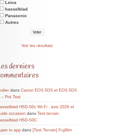
Leica
hasselblad
Panasonic
Autres
Voir les résultats
Les derniers
commentaires
odier
dans
Canon EOS 5DS et EOS 5DS
 – Pré Test
asselblad H5D-50c Wi-Fi : avis 2026 et
uide occasion
dans
Test terrain:
asselblad H5D-50C
uper tv app
dans
[Test Terrain] Fujifilm