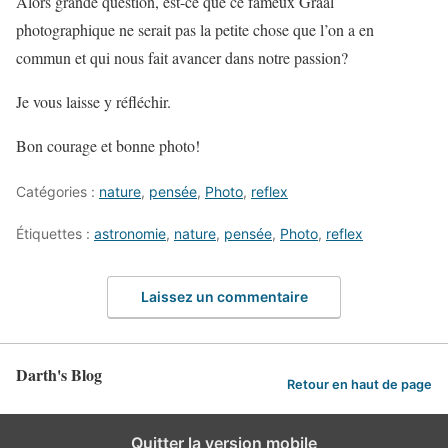
Alors grande question, est-ce que ce fameux Graal
photographique ne serait pas la petite chose que l’on a en
commun et qui nous fait avancer dans notre passion?
Je vous laisse y réfléchir.
Bon courage et bonne photo!
Catégories :
nature
,
pensée
,
Photo
,
reflex
Étiquettes :
astronomie
,
nature
,
pensée
,
Photo
,
reflex
Laissez un commentaire
Darth's Blog
Retour en haut de page
Quitter la version mobile