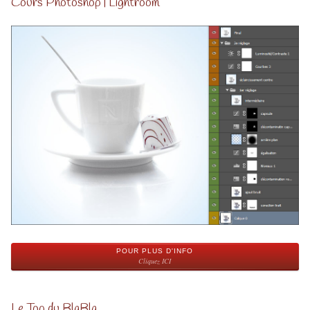
Cours Photoshop | Lightroom
POUR PLUS D'INFO
Cliquez ICI
Le Top du BlaBla