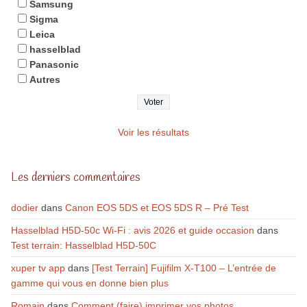
Samsung
Sigma
Leica
hasselblad
Panasonic
Autres
Voir les résultats
Les derniers commentaires
dodier
dans
Canon EOS 5DS et EOS 5DS R – Pré Test
Hasselblad H5D-50c Wi-Fi : avis 2026 et guide occasion
dans
Test terrain: Hasselblad H5D-50C
xuper tv app
dans
[Test Terrain] Fujifilm X-T100 – L’entrée de
gamme qui vous en donne bien plus
Romain
dans
Comment (faire) imprimer vos photos