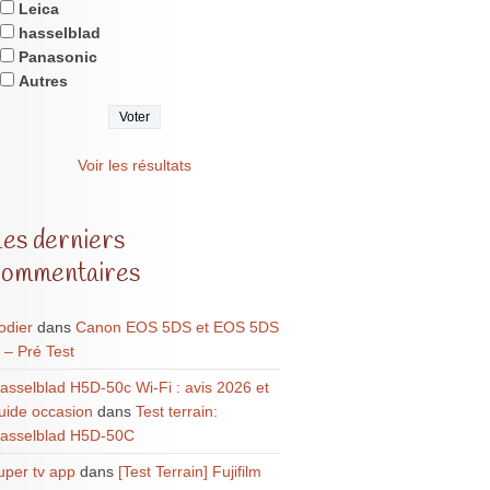
Leica
hasselblad
Panasonic
Autres
Voir les résultats
Les derniers
commentaires
odier
dans
Canon EOS 5DS et EOS 5DS
 – Pré Test
asselblad H5D-50c Wi-Fi : avis 2026 et
uide occasion
dans
Test terrain:
asselblad H5D-50C
uper tv app
dans
[Test Terrain] Fujifilm