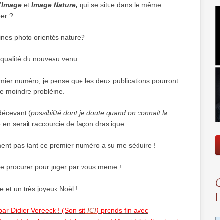
’Image
et
Image Nature,
qui se situe dans le même
per ?
ines photo orientés nature?
 qualité du nouveau venu.
emier numéro, je pense que les deux publications pourront
 le moindre problème.
décevant (
possibilité dont je doute quand on connait la
é en serait raccourcie de façon drastique.
ment pas tant ce premier numéro a su me séduire !
le procurer pour juger par vous même !
 et un très joyeux Noël !
 par Didier Vereeck ! (Son sit
ICI
)
prends fin avec