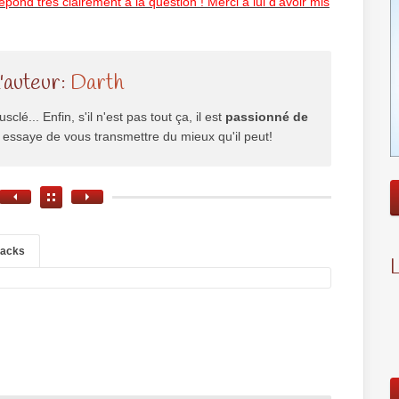
pond très clairement à la question ! Merci à lui d’avoir mis
l'auteur:
Darth
usclé... Enfin, s'il n'est pas tout ça, il est
passionné de
il essaye de vous transmettre du mieux qu'il peut!
backs