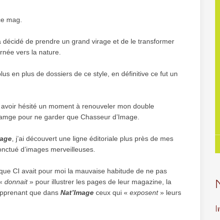
 ce mag.
 décidé de prendre un grand virage et de le transformer
rnée vers la nature.
us en plus de dossiers de ce style, en définitive ce fut un
ue avoir hésité un moment à renouveler mon double
amge pour ne garder que Chasseur d’Image.
mage
, j’ai découvert une ligne éditoriale plus près de mes
onctué d’images merveilleuses.
t que CI avait pour moi la mauvaise habitude de ne pas
 «
donnait
» pour illustrer les pages de leur magazine, la
 apprenant que dans
Nat’Imag
e
ceux qui «
exposent
» leurs
I