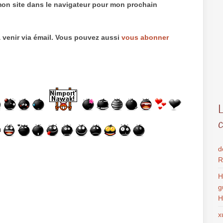
mon site dans le navigateur pour mon prochain
 venir via émail. Vous pouvez aussi
vous abonner
d
R
H
g
H
x