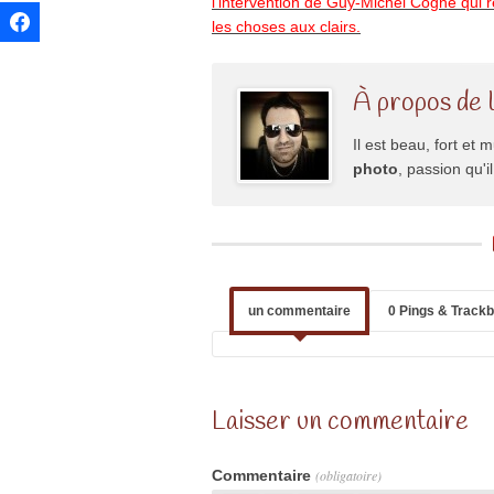
l’intervention de Guy-Michel Cogné qui ré
les choses aux clairs.
À propos de 
Il est beau, fort et m
photo
, passion qu'
un commentaire
0 Pings & Track
Laisser un commentaire
Commentaire
(obligatoire)