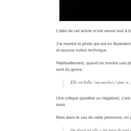
L’idée de cet article m’est venue tout à f
J’ai montré la photo qui est en illustrat
et aucune notion technique.
Habituellement, quand on montre une ph
sont du genre:
Elle est belle, (ou moche) j’aime si
Une critique (positive ou négative), c’est
avoir.
Mais dans le cas de cette personne, en plu
On dirait qu’elle a été prise de nuit 