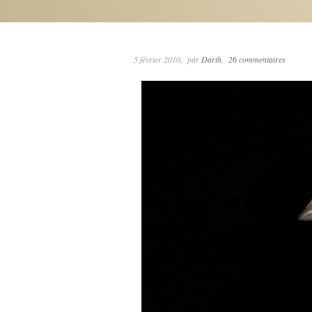
5 février 2010
par
Darth
26 commentaires