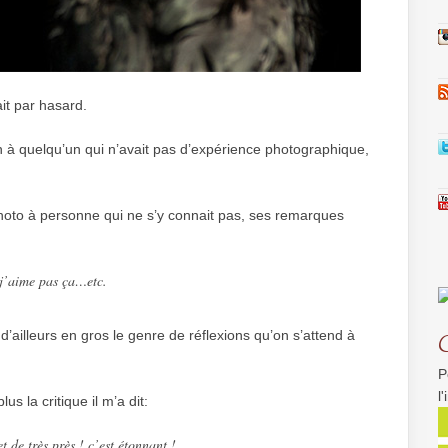
ait par hasard.
ion à quelqu’un qui n’avait pas d’expérience photographique,
oto à personne qui ne s’y connait pas, ses remarques
, j’aime pas ça…etc.
 d’ailleurs en gros le genre de réflexions qu’on s’attend à
P
l
s la critique il m’a dit:
et de très près ! c’est étonnant !