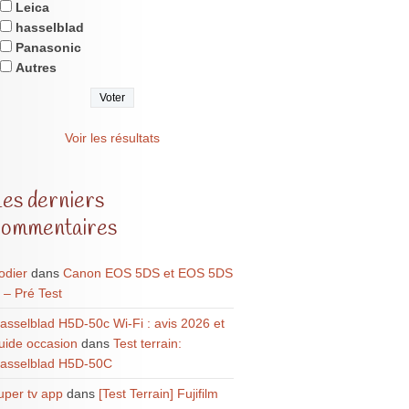
Leica
hasselblad
Panasonic
Autres
Voir les résultats
Les derniers
commentaires
odier
dans
Canon EOS 5DS et EOS 5DS
 – Pré Test
asselblad H5D-50c Wi-Fi : avis 2026 et
uide occasion
dans
Test terrain:
asselblad H5D-50C
uper tv app
dans
[Test Terrain] Fujifilm