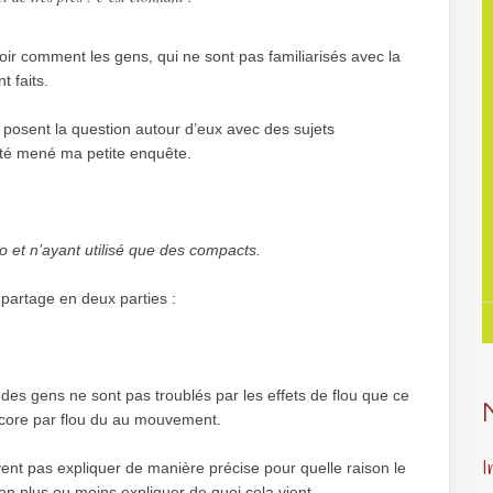
r comment les gens, qui ne sont pas familiarisés avec la
t faits.
 posent la question autour d’eux avec des sujets
ôté mené ma petite enquête.
o et n’ayant utilisé que des compacts.
partage en deux parties :
t des gens ne sont pas troublés par les effets de flou que ce
ncore par flou du au mouvement.
I
uvent pas expliquer de manière précise pour quelle raison le
on plus ou moins expliquer de quoi cela vient.