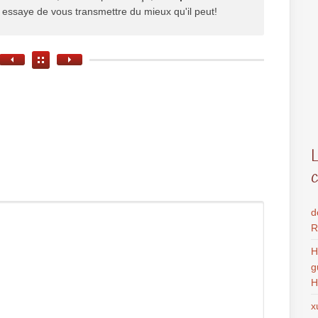
il essaye de vous transmettre du mieux qu'il peut!
d
R
H
g
H
x