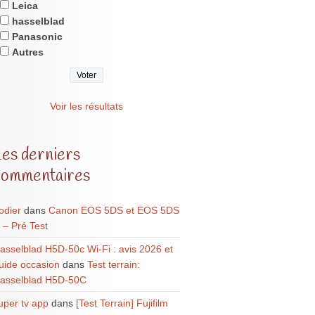
Leica
hasselblad
Panasonic
Autres
Voir les résultats
Les derniers
commentaires
odier
dans
Canon EOS 5DS et EOS 5DS
 – Pré Test
asselblad H5D-50c Wi-Fi : avis 2026 et
uide occasion
dans
Test terrain:
asselblad H5D-50C
uper tv app
dans
[Test Terrain] Fujifilm