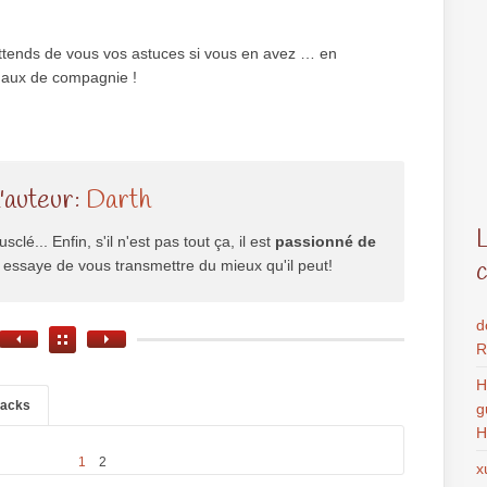
j’attends de vous vos astuces si vous en avez … en
imaux de compagnie !
l'auteur:
Darth
usclé... Enfin, s'il n'est pas tout ça, il est
passionné de
il essaye de vous transmettre du mieux qu'il peut!
d
R
H
backs
g
H
1
2
x