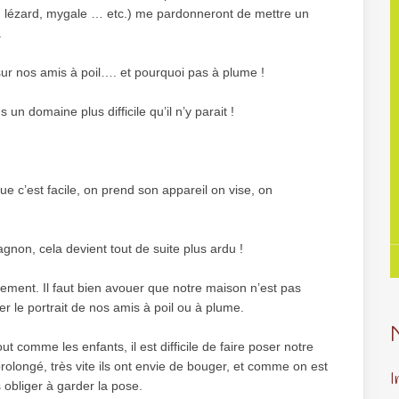
t, lézard, mygale … etc.) me pardonneront de mettre un
.
ur nos amis à poil…. et pourquoi pas à plume !
n domaine plus difficile qu’il n’y parait !
 c’est facile, on prend son appareil on vise, on
gnon, cela devient tout de suite plus ardu !
nnement. Il faut bien avouer que notre maison n’est pas
rer le portrait de nos amis à poil ou à plume.
out comme les enfants, il est difficile de faire poser notre
longé, très vite ils ont envie de bouger, et comme on est
I
s obliger à garder la pose.