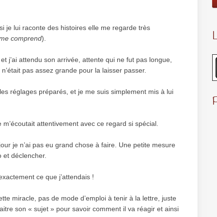
si je lui raconte des histoires elle me regarde très
L
le me comprend
).
e et j’ai attendu son arrivée, attente qui ne fut pas longue,
n’était pas assez grande pour la laisser passer.
les réglages préparés, et je me suis simplement mis à lui
 m’écoutait attentivement avec ce regard si spécial.
jour je n’ai pas eu grand chose à faire. Une petite mesure
o et déclencher.
 exactement ce que j’attendais !
e miracle, pas de mode d’emploi à tenir à la lettre, juste
itre son « sujet » pour savoir comment il va réagir et ainsi