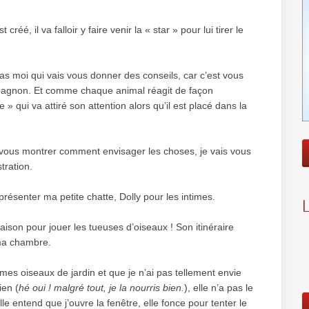
éé, il va falloir y faire venir la « star » pour lui tirer le
pas moi qui vais vous donner des conseils, car c’est vous
mpagnon. Et comme chaque animal réagit de façon
ce » qui va attiré son attention alors qu’il est placé dans la
t vous montrer comment envisager les choses, je vais vous
stration.
résenter ma petite chatte, Dolly pour les intimes.
maison pour jouer les tueuses d’oiseaux ! Son itinéraire
 ma chambre.
mes oiseaux de jardin et que je n’ai pas tellement envie
ien (
hé oui ! malgré tout, je la nourris bien.
), elle n’a pas le
’elle entend que j’ouvre la fenêtre, elle fonce pour tenter le