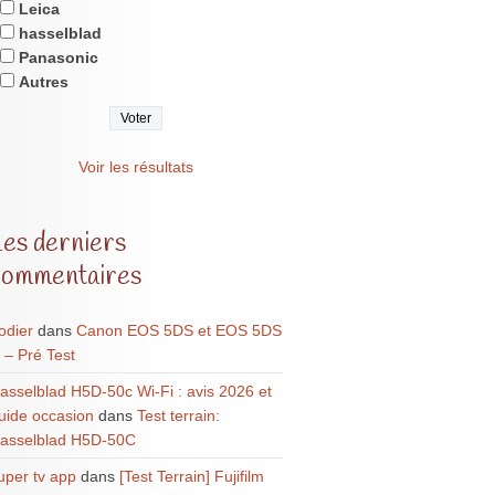
Leica
hasselblad
Panasonic
Autres
Voir les résultats
Les derniers
commentaires
odier
dans
Canon EOS 5DS et EOS 5DS
 – Pré Test
asselblad H5D-50c Wi-Fi : avis 2026 et
uide occasion
dans
Test terrain:
asselblad H5D-50C
uper tv app
dans
[Test Terrain] Fujifilm