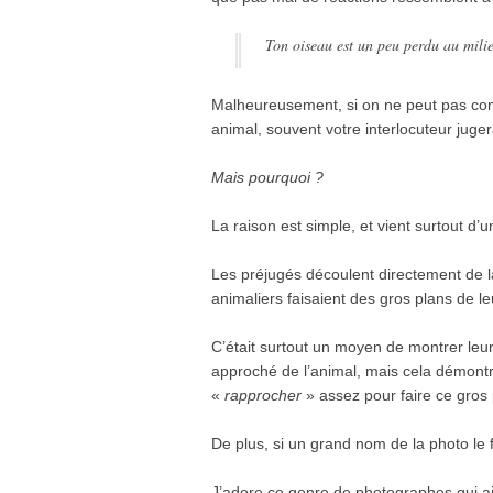
Ton oiseau est un peu perdu au milie
Malheureusement, si on ne peut pas comp
animal, souvent votre interlocuteur juge
Mais pourquoi ?
La raison est simple, et vient surtout d
Les préjugés découlent directement de
animaliers faisaient des gros plans de l
C’était surtout un moyen de montrer leur
approché de l’animal, mais cela démontr
«
rapprocher
» assez pour faire ce gros 
De plus, si un grand nom de la photo le fai
J’adore ce genre de photographes qui a