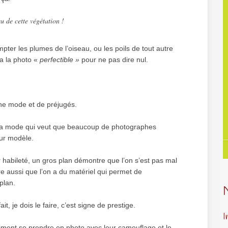
u de cette végétation !
ter les plumes de l’oiseau, ou les poils de tout autre
ra la photo «
perfectible »
pour ne pas dire nul.
’une mode et de préjugés.
 la mode qui veut que beaucoup de photographes
eur modèle.
 habileté, un gros plan démontre que l’on s’est pas mal
e aussi que l’on a du matériel qui permet de
plan.
t, je dois le faire, c’est signe de prestige.
I
iment se prendre en photo avec leur camouflage et le