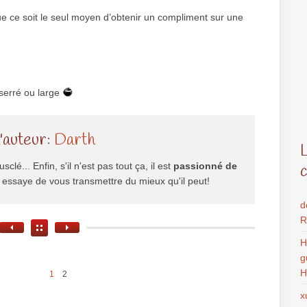
que ce soit le seul moyen d’obtenir un compliment sur une
serré ou large
l'auteur:
Darth
usclé... Enfin, s'il n'est pas tout ça, il est
passionné de
il essaye de vous transmettre du mieux qu'il peut!
d
R
H
g
H
1
2
x