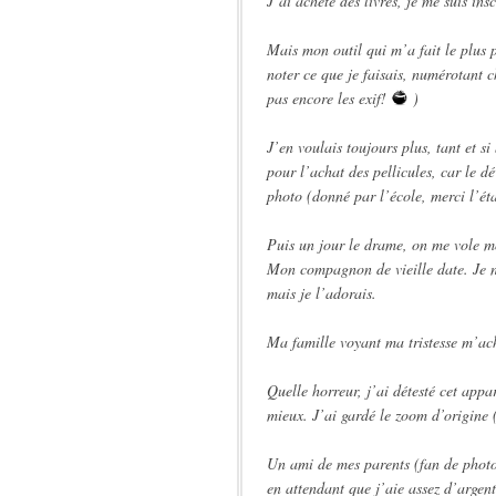
J’ai acheté des livres, je me suis i
Mais mon outil qui m’a fait le plus p
noter ce que je faisais, numérotant c
pas encore les exif!
)
J’en voulais toujours plus, tant et s
pour l’achat des pellicules, car le 
photo (donné par l’école, merci l’éta
Puis un jour le drame, on me vole mo
Mon compagnon de vieille date. Je n
mais je l’adorais.
Ma famille voyant ma tristesse m’ac
Quelle horreur, j’ai détesté cet appa
mieux. J’ai gardé le zoom d’origine 
Un ami de mes parents (fan de phot
en attendant que j’aie assez d’argent