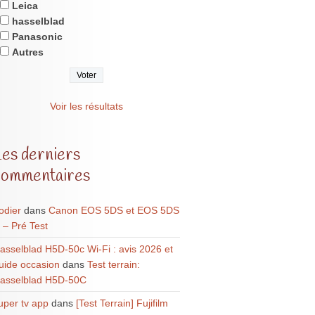
Leica
hasselblad
Panasonic
Autres
Voir les résultats
Les derniers
commentaires
odier
dans
Canon EOS 5DS et EOS 5DS
 – Pré Test
asselblad H5D-50c Wi-Fi : avis 2026 et
uide occasion
dans
Test terrain:
asselblad H5D-50C
uper tv app
dans
[Test Terrain] Fujifilm