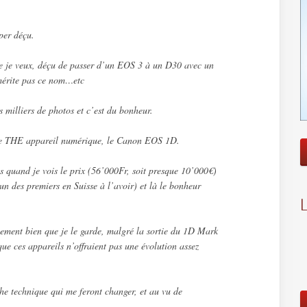
yper déçu.
e je veux, déçu de passer d’un EOS 3 à un D30 avec un
 mérite pas ce nom…etc
es milliers de photos et c’est du bonheur.
ive THE appareil numérique, le Canon EOS 1D.
s quand je vois le prix (56’000Fr, soit presque 10’000€)
 un des premiers en Suisse à l’avoir) et là le bonheur
llement bien que je le garde, malgré la sortie du 1D Mark
ue ces appareils n’offraient pas une évolution assez
che technique qui me feront changer, et au vu de