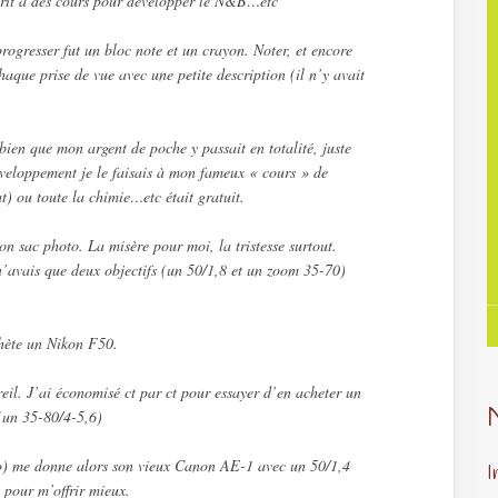
nscrit à des cours pour développer le N&B…etc
rogresser fut un bloc note et un crayon. Noter, et encore
haque prise de vue avec une petite description (il n’y avait
i bien que mon argent de poche y passait en totalité, juste
développement je le faisais à mon fameux « cours » de
t) ou toute la chimie…etc était gratuit.
n sac photo. La misère pour moi, la tristesse surtout.
’avais que deux objectifs (un 50/1,8 et un zoom 35-70)
hète un Nikon F50.
reil. J’ai économisé ct par ct pour essayer d’en acheter un
(un 35-80/4-5,6)
o) me donne alors son vieux Canon AE-1 avec un 50/1,4
I
 pour m’offrir mieux.