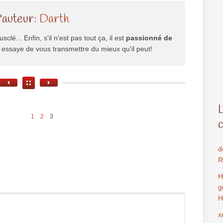
l'auteur:
Darth
usclé... Enfin, s'il n'est pas tout ça, il est
passionné de
il essaye de vous transmettre du mieux qu'il peut!
1
2
3
d
R
H
g
H
x