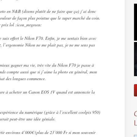
oto en N&B (disons plutôt de ne faire que ça) j’ai donc
ouleur de façon plus pointue que le super marché du coin.
r prix lol :icon_mrgreen:
me suis offert le Nikon F70. Enfin, je me sentais bien avec
, l’ergonomie Nikon ne me plait pas, je ne me sens pas
mieux gagner ma vie, très vite du Nikon F70 je passe à
s compte aussi que si j’aime la photo en général, mon
hat des longues commence.
pare à acheter un Canon EOS 1V quand est annoncée la
 expérience du numérique (grâce à l’excellent coolpix 950)
erait peut-être une idée géniale.
rtir environs 4’000€ (plus de 23’000 Fr si mon souvenir