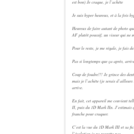
est bon) Je craque, je l’achète
Je suis hyper heureux, et à la fois h
Heureux de faire autant de photo qu
AF plutôt poussif, un viseur qui ne
Pour le reste, je me régale, je fais d
Pas si longtemps que ça après, arr
Coup de foudre!!! Je grince des dent
mais je l’achète (je serais d’ailleurs
arrive.
En fait, cet appareil me convient te
II, puis du 1D Mark IIn. J’estimais q
franche pour craquer.
C’est la vue du 1D Mark III et sa fi
l’évolution je ne regrette pas.