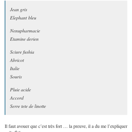
Jean gris
Ele­phant bleu
Nenu­phar­ma­cie
Eta­mine derien
Sciure fushia
Abri­cot
Ita­lie
Souris
Pluie acide
Accord
Serre tete de linotte
Il faut avouer que c’est très fort … la preuve, il a du me l’expliquer