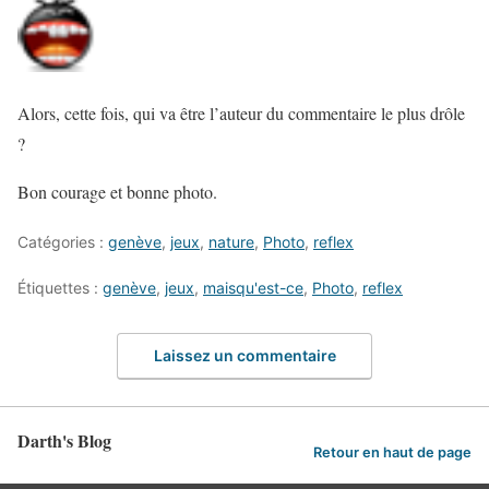
Alors, cette fois, qui va être l’auteur du commentaire le plus drôle
?
Bon courage et bonne photo.
Catégories :
genève
,
jeux
,
nature
,
Photo
,
reflex
Étiquettes :
genève
,
jeux
,
maisqu'est-ce
,
Photo
,
reflex
Laissez un commentaire
Darth's Blog
Retour en haut de page