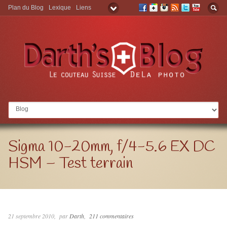
Plan du Blog
Lexique
Liens
Aller à:
Sigma 10-20mm, f/4-5.6 EX DC
HSM – Test terrain
21 septembre 2010
par
Darth
211 commentaires