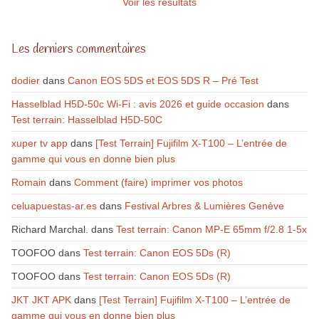
Voir les résultats
Les derniers commentaires
dodier
dans
Canon EOS 5DS et EOS 5DS R – Pré Test
Hasselblad H5D-50c Wi-Fi : avis 2026 et guide occasion
dans
Test terrain: Hasselblad H5D-50C
xuper tv app
dans
[Test Terrain] Fujifilm X-T100 – L’entrée de
gamme qui vous en donne bien plus
Romain
dans
Comment (faire) imprimer vos photos
celuapuestas-ar.es
dans
Festival Arbres & Lumières Genève
Richard Marchal.
dans
Test terrain: Canon MP-E 65mm f/2.8 1-5x
TOOFOO
dans
Test terrain: Canon EOS 5Ds (R)
TOOFOO
dans
Test terrain: Canon EOS 5Ds (R)
JKT JKT APK
dans
[Test Terrain] Fujifilm X-T100 – L’entrée de
gamme qui vous en donne bien plus