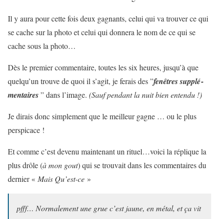
Il y aura pour cette fois deux gagnants, celui qui va trouver ce qui
se cache sur la photo et celui qui donnera le nom de ce qui se
cache sous la photo…
Dès le pre­mier com­men­taire, toutes les six heures, jusqu’à que
quelqu’un trouve de quoi il s’agit, je ferais des ”
fenêtres sup­plé­
men­taires
” dans l’image.
(Sauf pen­dant la nuit bien entendu !)
Je dirais donc sim­ple­ment que le meilleur gagne … ou le plus
perspicace !
Et comme c’est devenu maintenant un rituel…voici la réplique la
plus drôle (
à mon gout
) qui se trouvait dans les commentaires du
dernier «
Mais Qu’est-ce
»
pfff… Nor­ma­le­ment une grue c’est jaune, en métal, et ça vit