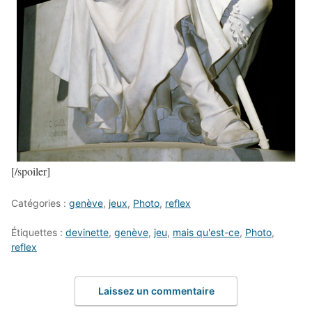
[/spoiler]
Catégories :
genève
,
jeux
,
Photo
,
reflex
Étiquettes :
devinette
,
genève
,
jeu
,
mais qu'est-ce
,
Photo
,
reflex
Laissez un commentaire