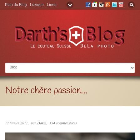
Plan du Blog
Lexique
Liens
Aller à:
Notre chère passion…
12 février 2011
par
Darth
154 commentaires