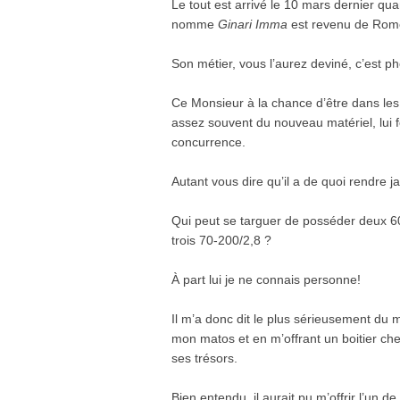
Le tout est arrivé le 10 mars dernier qua
nomme
Ginari Imma
est revenu de Rome o
Son métier, vous l’aurez deviné, c’est p
Ce Monsieur à la chance d’être dans le
assez souvent du nouveau matériel, lui fo
concurrence.
Autant vous dire qu’il a de quoi rendre 
Qui peut se targuer de posséder deux 60
trois 70-200/2,8 ?
À part lui je ne connais personne!
Il m’a donc dit le plus sérieusement du
mon matos et en m’offrant un boitier che
ses trésors.
Bien entendu, il aurait pu m’offrir l’un de