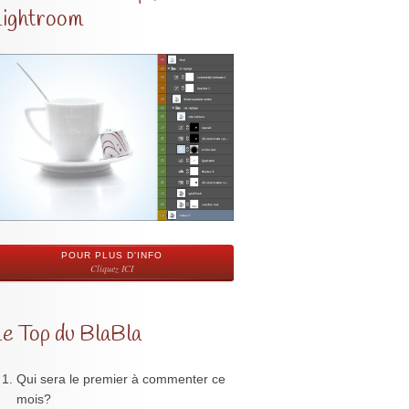
Lightroom
POUR PLUS D'INFO
Cliquez ICI
Le Top du BlaBla
Qui sera le premier à commenter ce
mois?