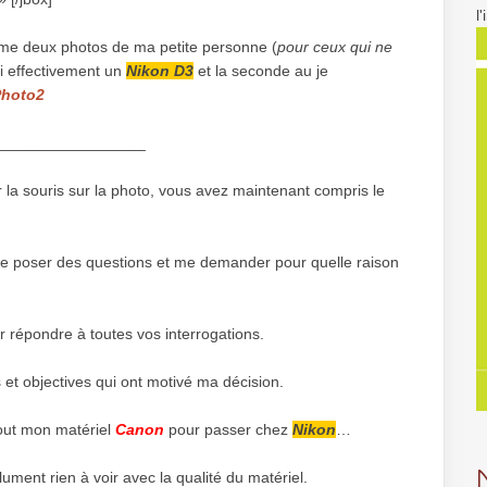
l
ême deux photos de ma petite personne (
pour ceux qui ne
ai effectivement un
Nikon D3
et la seconde au je
Photo2
_________________
 la souris sur la photo, vous avez maintenant compris le
 se poser des questions et me demander pour quelle raison
our répondre à toutes vos interrogations.
s et objectives qui ont motivé ma décision.
tout mon matériel
Canon
pour passer chez
Nikon
…
ument rien à voir avec la qualité du matériel.