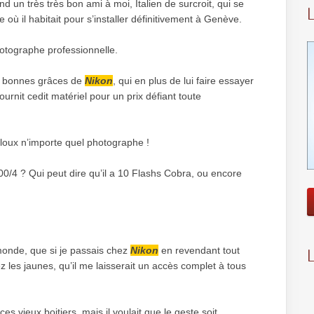
nd un très très bon ami à moi, Italien de surcroit, qui se
ù il habitait pour s’installer définitivement à Genève.
hotographe professionnelle.
s bonnes grâces de
Nikon
, qui en plus de lui faire essayer
urnit cedit matériel pour un prix défiant toute
jaloux n’importe quel photographe !
0/4 ? Qui peut dire qu’il a 10 Flashs Cobra, ou encore
 monde, que si je passais chez
Nikon
en revendant tout
z les jaunes, qu’il me laisserait un accès complet à tous
 ces vieux boitiers, mais il voulait que le geste soit