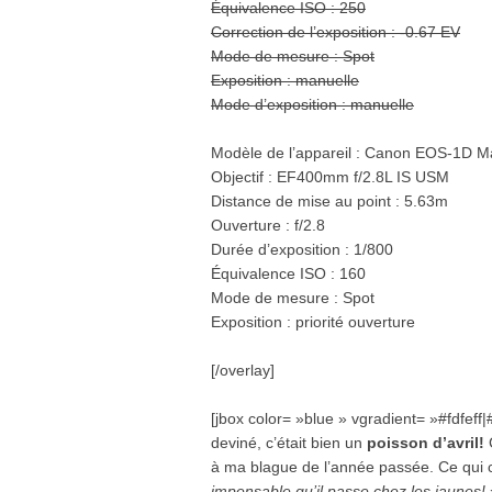
Équivalence ISO : 250
Correction de l’exposition : -0.67 EV
Mode de mesure : Spot
Exposition : manuelle
Mode d’exposition : manuelle
Modèle de l’appareil : Canon EOS-1D Ma
Objectif : EF400mm f/2.8L IS USM
Distance de mise au point : 5.63m
Ouverture : f/2.8
Durée d’exposition : 1/800
Équivalence ISO : 160
Mode de mesure : Spot
Exposition : priorité ouverture
[/overlay]
.
[jbox color= »blue » vgradient= »#fdfeff
deviné, c’était bien un
poisson d’avril!
C
à ma blague de l’année passée. Ce qui c
impensable qu’il passe chez les jaunes!
»