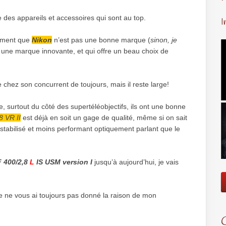
 des appareils et accessoires qui sont au top.
I
rement que
Nikon
n’est pas une bonne marque (
sinon, je
st une marque innovante, et qui offre un beau choix de
ue chez son concurrent de toujours, mais il reste large!
e, surtout du côté des supertéléobjectifs, ils ont une bonne
8 VR II
est déjà en soit un gage de qualité, même si on sait
en stabilisé et moins performant optiquement parlant que le
 400/2,8
L
IS USM
version I
jusqu’à aujourd’hui, je vais
 je ne vous ai toujours pas donné la raison de mon