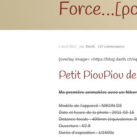
Force…[poi
1 avril 2011
par
Darth
145 commentaires
[overlay image= »https://blog.darth.ch/
Petit PiouPiou de
Ma première animalière avec un Niko
Modèle de l’appareil : NIKON D3
Date et heure de la photo : 2011-03-15
Distance focale : 400mm (équivalence
Ouverture : f/2.8
Durée d’exposition : 1/1600s