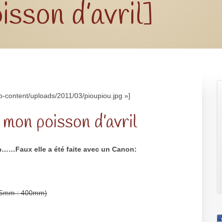
sson d’avril]
wp-content/uploads/2011/03/pioupiou.jpg »]
 mon poisson d’avril
n
……Faux elle a été faite avec un Canon:
 35mm : 400mm)