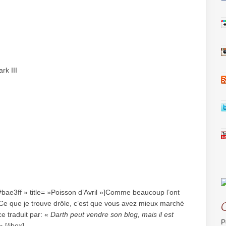
rk III
|#bae3ff » title= »Poisson d’Avril »]Comme beaucoup l’ont
e que je trouve drôle, c’est que vous avez mieux marché
e traduit par: «
Darth peut vendre son blog, mais il est
P
 [/jbox]