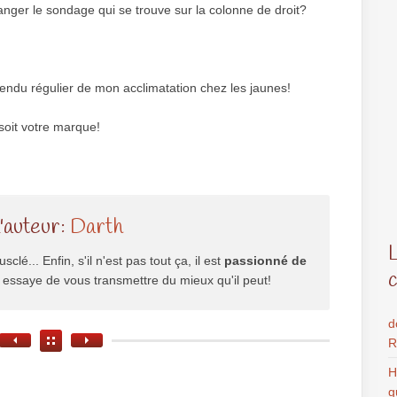
anger le sondage qui se trouve sur la colonne de droit?
endu régulier de mon acclimatation chez les jaunes!
oit votre marque!
l'auteur:
Darth
usclé... Enfin, s'il n'est pas tout ça, il est
passionné de
il essaye de vous transmettre du mieux qu'il peut!
d
R
H
g