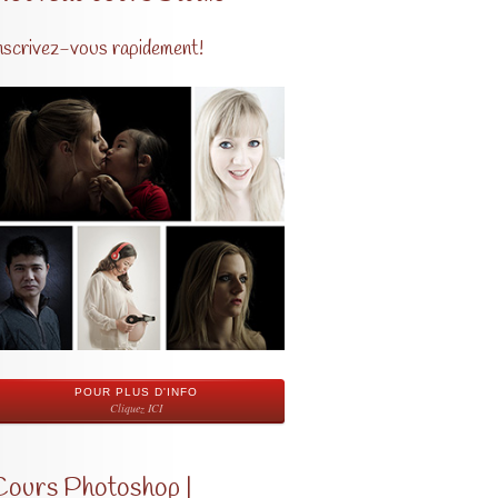
nscrivez-vous rapidement!
POUR PLUS D'INFO
Cliquez ICI
Cours Photoshop |