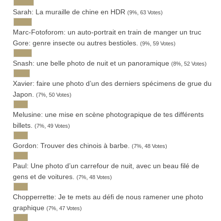
Sarah: La muraille de chine en HDR
(9%, 63 Votes)
Marc-Fotoforom: un auto-portrait en train de man­ger un truc
Gore: genre insecte ou autres bestioles.
(9%, 59 Votes)
Snash: une belle photo de nuit et un panoramique
(8%, 52 Votes)
Xavier: faire une photo d’un des der­niers spé­ci­mens de grue du
Japon.
(7%, 50 Votes)
Melu­sine: une mise en scène photograpique de tes différents
billets.
(7%, 49 Votes)
Gor­don: Trou­ver des chi­nois à barbe.
(7%, 48 Votes)
Paul: Une photo d’un car­re­four de nuit, avec un beau filé de
gens et de voitures.
(7%, 48 Votes)
Chop­per­rette: Je te mets au défi de nous rame­ner une photo
graphique
(7%, 47 Votes)