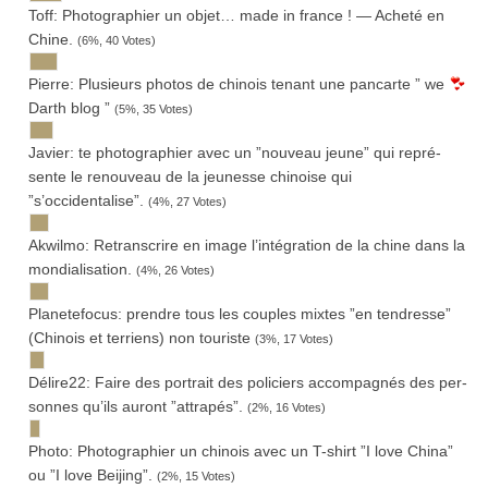
Toff: Pho­to­gra­phier un objet… made in france ! — Acheté en
Chine.
(6%, 40 Votes)
Pierre: Plu­sieurs pho­tos de chi­nois tenant une pan­carte ” we
Darth blog ”
(5%, 35 Votes)
Javier: te pho­to­gra­phier avec un ”nou­veau jeune” qui repré­
sente le renou­veau de la jeu­nesse chi­noise qui
”s’occidentalise”.
(4%, 27 Votes)
Akwilmo: Retrans­crire en image l’intégration de la chine dans la
mondialisation.
(4%, 26 Votes)
Pla­ne­te­fo­cus: prendre tous les couples mixtes ”en ten­dresse”
(Chi­nois et ter­riens) non touriste
(3%, 17 Votes)
Délire22: Faire des por­trait des poli­ciers accom­pa­gnés des per­
sonnes qu’ils auront ”attrapés”.
(2%, 16 Votes)
Photo: Pho­to­gra­phier un chi­nois avec un T-shirt ”I love China”
ou ”I love Beijing”.
(2%, 15 Votes)