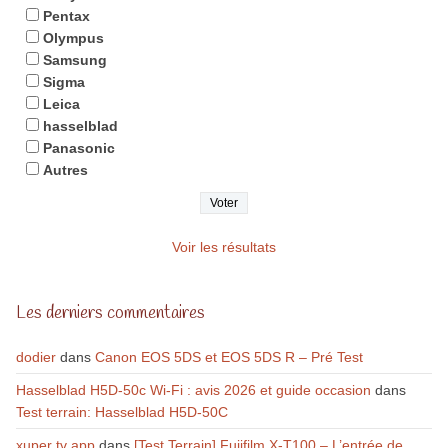
Pentax
Olympus
Samsung
Sigma
Leica
hasselblad
Panasonic
Autres
Voir les résultats
Les derniers commentaires
dodier
dans
Canon EOS 5DS et EOS 5DS R – Pré Test
Hasselblad H5D-50c Wi-Fi : avis 2026 et guide occasion
dans
Test terrain: Hasselblad H5D-50C
xuper tv app
dans
[Test Terrain] Fujifilm X-T100 – L’entrée de