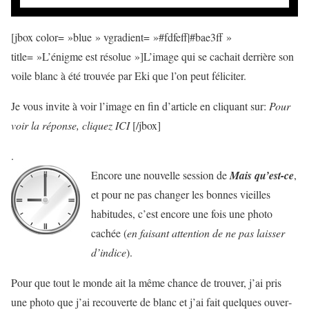
[jbox color= »blue » vgradient= »#fdfeff|#bae3ff »
title= »L’énigme est résolue »]L’image qui se cachait derrière son
voile blanc à été trouvée par Eki que l’on peut féliciter.
Je vous invite à voir l’image en fin d’article en cliquant sur:
Pour
voir la réponse, cliquez ICI
[/jbox]
.
Encore une nouvelle session de
Mais qu’est-ce
,
et pour ne pas changer les bonnes vieilles
habitudes, c’est encore une fois une photo
cachée (
en fai­sant atten­tion de ne pas lais­ser
d’indice
).
Pour que tout le monde ait la même chance de trou­ver, j’ai pris
une photo que j’ai recou­verte de blanc et j’ai fait quelques ouver­