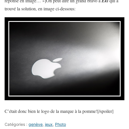
réponse en image… »]On peut dire un grand bravo à
Eki
qui à
trouvé la solution, en image ci-dessous:
C’était donc bien le logo de la marque à la pomme![/spoiler]
Catégories :
genève
,
jeux
,
Photo