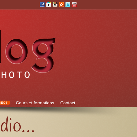
Cours et formations
Contact
DÉOS]
udio…