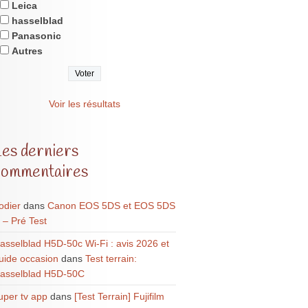
Leica
hasselblad
Panasonic
Autres
Voir les résultats
Les derniers
commentaires
odier
dans
Canon EOS 5DS et EOS 5DS
 – Pré Test
asselblad H5D-50c Wi-Fi : avis 2026 et
uide occasion
dans
Test terrain:
asselblad H5D-50C
uper tv app
dans
[Test Terrain] Fujifilm