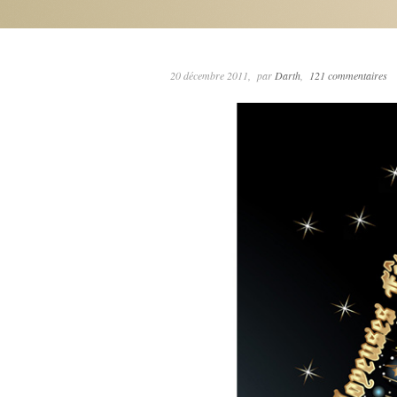
20 décembre 2011
par
Darth
121 commentaires