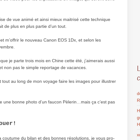
rise de vue animé et ainsi mieux maitrisé cette technique
t de plus en plus partie d’un tout.
et m’offrir le nouveau Canon EOS 1Dx, et selon les
ovembre.
ue je parte trois mois en Chine cette été, j’aimerais aussi
 et non pas le simple reportage de vacances.
et tout au long de mon voyage faire les images pour illustrer
d
R
aire une bonne photo d’un faucon Pèlerin…mais ça c’est pas
H
g
ouer!
H
x
a cou­tume du bilan et des bonnes réso­lu­tions, je vous pro­