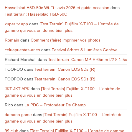
Hasselblad H5D-50c Wi-Fi : avis 2026 et guide occasion
dans
Test terrain: Hasselblad H5D-50C
xuper tv app
dans
[Test Terrain] Fujifilm X-T100 – L’entrée de
gamme qui vous en donne bien plus
Romain
dans
Comment (faire) imprimer vos photos
celuapuestas-ar.es
dans
Festival Arbres & Lumières Genève
Richard Marchal.
dans
Test terrain: Canon MP-E 65mm f/2.8 1-5x
TOOFOO
dans
Test terrain: Canon EOS 5Ds (R)
TOOFOO
dans
Test terrain: Canon EOS 5Ds (R)
JKT JKT APK
dans
[Test Terrain] Fujifilm X-T100 – L’entrée de
gamme qui vous en donne bien plus
Rico
dans
La PDC – Profondeur De Champ
damana game
dans
[Test Terrain] Fujifilm X-T100 – L’entrée de
gamme qui vous en donne bien plus
99 club
dans
[Test Terrain] Fujifilm X-T100 – L’entrée de gamme