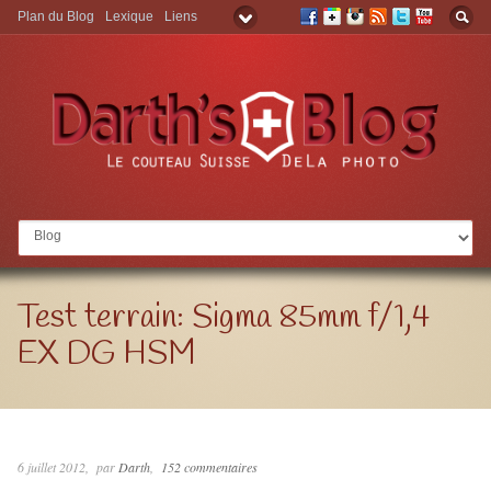
Plan du Blog
Lexique
Liens
Aller à:
Test terrain: Sigma 85mm f/1,4
EX DG HSM
6 juillet 2012
par
Darth
152 commentaires