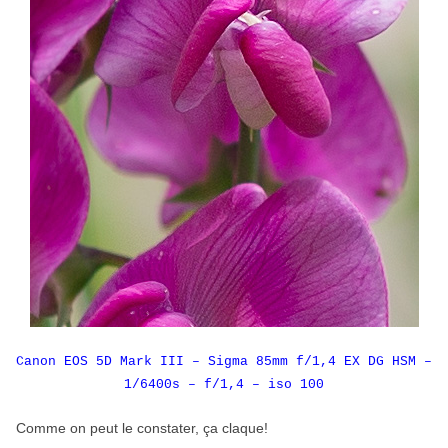
Canon EOS 5D Mark III – Sigma 85mm f/1,4 EX DG HSM –
1/6400s – f/1,4 – iso 100
Comme on peut le constater, ça claque!